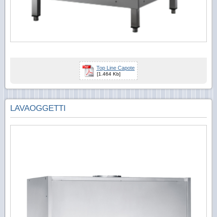
Top Line Capote
[1.464 Kb]
LAVAOGGETTI