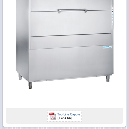
Top Line Capote
[1.464 Kb]